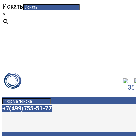
Искать
×
Нержавейка и изделия из нержавеющей 
+7(499)755-51-77
+7(925)341-49-53
infosib22@gmail.com
+7(499)755-51-77